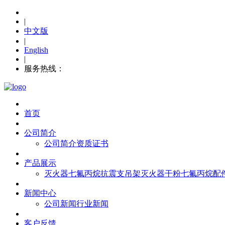
|
中文版
|
English
|
服务热线：
0576-88653119
首页
公司简介
公司简介
资质证书
产品展示
灭火器
七氟丙烷
抗震支吊架
灭火器干粉
七氟丙烷配
新闻中心
公司新闻
行业新闻
客户反馈