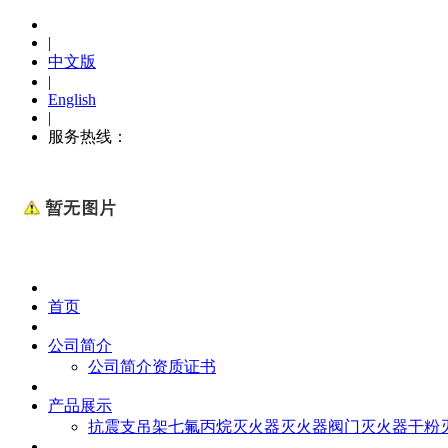
|
中文版
|
English
|
服务热线：
0576-88653119
首页
公司简介
公司简介
资质证书
产品展示
抗震支吊架
七氟丙烷
灭火器
灭火器阀门
灭火器干粉