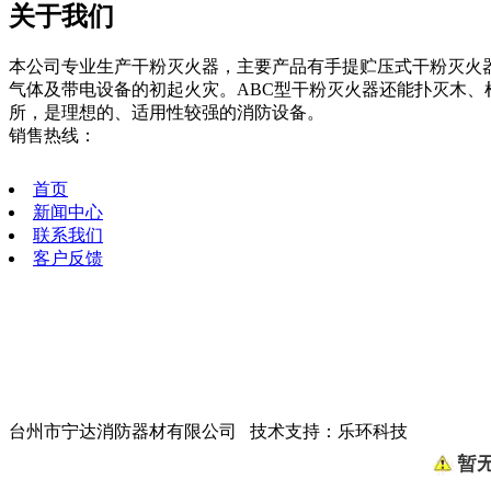
关于我们
本公司专业生产干粉灭火器，主要产品有手提贮压式干粉灭火器
气体及带电设备的初起火灾。ABC型干粉灭火器还能扑灭木、
所，是理想的、适用性较强的消防设备。
销售热线：
0576-88653119
首页
新闻中心
联系我们
客户反馈
联系人：王统才
手机：13968696188
电话：0576-88653119
传真：0576-88653118
E-mail：sales@ndxf.com
地址：台州市椒江区创业路8号
台州市宁达消防器材有限公司 技术支持：乐环科技