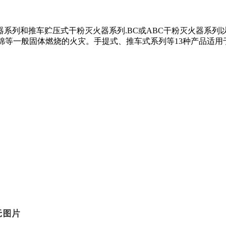
系列和推车贮压式干粉灭火器系列.BC或ABC干粉灭火器系列
棉等一般固体燃烧的火灾。手提式、推车式系列等13种产品适
浙公网安备 33100202000308号