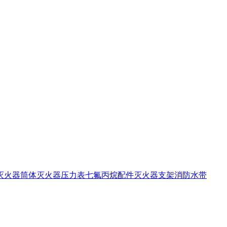
灭火器筒体
灭火器压力表
七氟丙烷配件
灭火器支架
消防水带