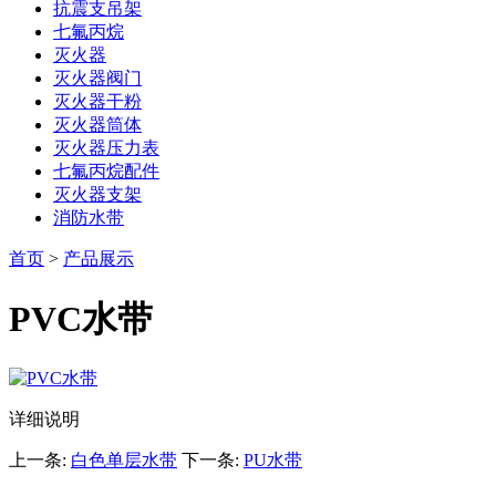
抗震支吊架
七氟丙烷
灭火器
灭火器阀门
灭火器干粉
灭火器筒体
灭火器压力表
七氟丙烷配件
灭火器支架
消防水带
首页
>
产品展示
PVC水带
详细说明
上一条:
白色单层水带
下一条:
PU水带